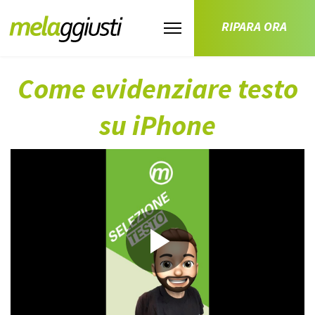
RIPARA ORA
Come evidenziare testo
su iPhone