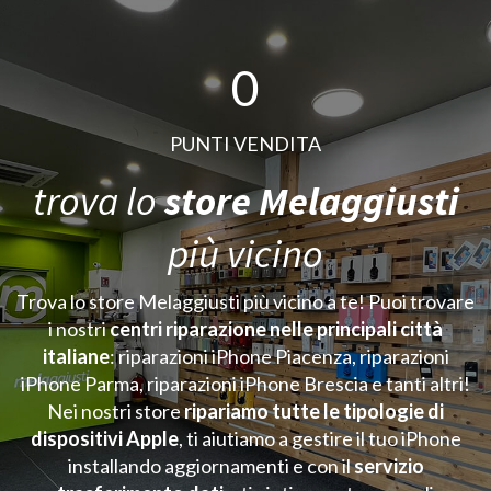
0
PUNTI VENDITA
trova lo
store Melaggiusti
più vicino
Trova lo store Melaggiusti più vicino a te! Puoi trovare
i nostri
centri riparazione nelle principali città
italiane
: riparazioni iPhone Piacenza, riparazioni
iPhone Parma, riparazioni iPhone Brescia e tanti altri!
Nei nostri store
ripariamo tutte le tipologie di
dispositivi Apple
, ti aiutiamo a gestire il tuo iPhone
installando aggiornamenti e con il
servizio